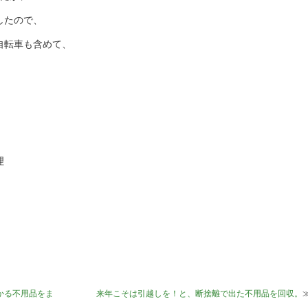
したので、
自転車も含めて、
理
かる不用品をま
来年こそは引越しを！と、断捨離で出た不用品を回収。