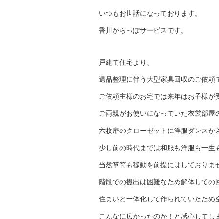
いつもお世話になっております。
香川からっぽサービスです。
戸建て住宅より、
遺品整理に伴う大型家具回収のご依頼
ご依頼主様のお宅では来年はお子様が
ご両親がお使いになっていた衣裳部屋
六枚扉のクローゼットに洋服ダンスが
少し前の時代までは和服も洋服も一生
当然箪笥も移動を前提にはしておりま
階段での搬出は困難なため解体しての
住まいと一体化して作られていたため
こんなに広かったのか！と感心してし