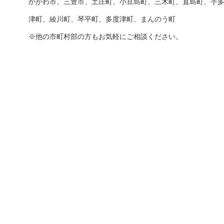
かがわ市、三豊市、土庄町、小豆島町、三木町、直島町、宇
津町、綾川町、琴平町、多度津町、まんのう町
※他の市町村部の方もお気軽にご相談ください。