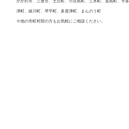
かがわ市、三豊市、土庄町、小豆島町、三木町、直島町、宇
津町、綾川町、琴平町、多度津町、まんのう町
※他の市町村部の方もお気軽にご相談ください。