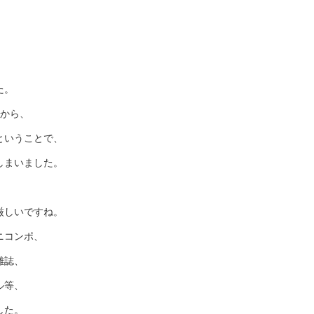
た。
態から、
ということで、
しまいました。
厳しいですね。
ニコンポ、
雑誌、
ル等、
した。