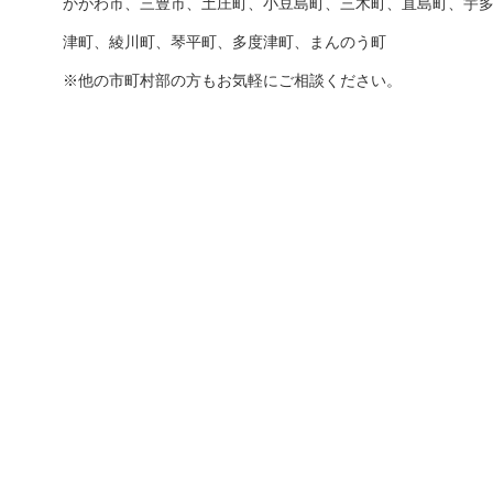
かがわ市、三豊市、土庄町、小豆島町、三木町、直島町、宇
津町、綾川町、琴平町、多度津町、まんのう町
※他の市町村部の方もお気軽にご相談ください。