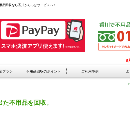
用品回収なら香川からっぽサービスへ！
8
金プラン
不用品回収のポイント
ご利用事例
よ
出た不用品を回収。