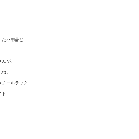
出た不用品と、
せんが、
んね。
スチールラック、
イト
等、