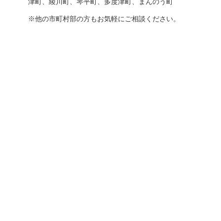
津町、綾川町、琴平町、多度津町、まんのう町
※他の市町村部の方もお気軽にご相談ください。