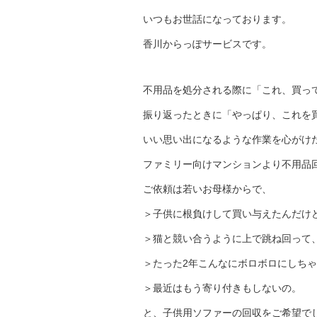
いつもお世話になっております。
香川からっぽサービスです。
不用品を処分される際に「これ、買っ
振り返ったときに「やっぱり、これを
いい思い出になるような作業を心がけ
ファミリー向けマンションより不用品
ご依頼は若いお母様からで、
＞子供に根負けして買い与えたんだけ
＞猫と競い合うように上で跳ね回って
＞たった2年こんなにボロボロにしち
＞最近はもう寄り付きもしないの。
と、子供用ソファーの回収をご希望で