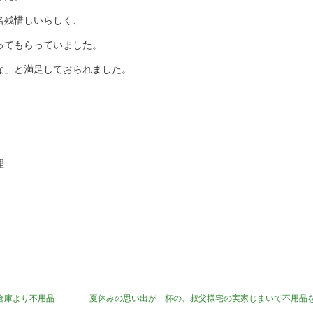
名残惜しいらしく、
ってもらっていました。
な」と満足しておられました。
理
倉庫より不用品
夏休みの思い出が一杯の、叔父様宅の実家じまいで不用品